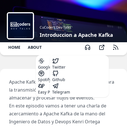
CuCoders Dev Talks
Introduccion a Apache Kafka
HOME
ABOUT
Google Podcast
Twitter
Spotify
Github
Apache Kafka es una plataforma distribuida para
la transmisión de datos que permite publicar,
Easy Podcast
Telegram
almacenar y procesar flujos de eventos.
En este episodio vamos a tener una charla de
acercamiento a Apache Kafka de la mano del
Ingeniero de Datos y Devops
Kenri Ortega